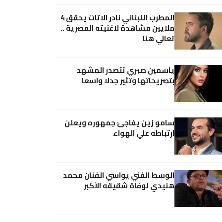
المطرب اللبناني نادر الاتات يحقق 4
ملايين مشاهدة لاغنيته المصرية ..
تعالي هنا
ياسمين صبري تتصدر المشهد
بتصريحاتها وتثير جدلا واسعا
سامو زين يفاجئ جمهوره ويعلن
ارتباطه علي الهواء
الوسط الفني يواسي الفنان محمد
هنيدي لوفاة شقيقه الأكبر