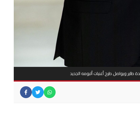
يدة طاير ويواصل طرح أغنيات ألبومه الجديد