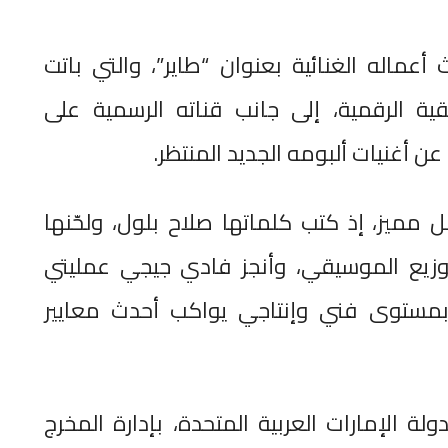
أعماله الغنائية بعنوان “طاير”، والتي باتت
ة الرقمية، إلى جانب قناته الرسمية على
عن أغنيات ألبومه الجديد المنتظر.
 مميز، إذ كتب كلماتها صلاح بلول، ولحّنها
لتوزيع الموسيقي، وأنجز فادي جيجي عمليتي
ة بمستوى فني وإنتاجي يواكب أحدث معايير
لة الإمارات العربية المتحدة، بإدارة المخرج