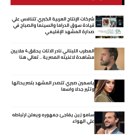
شركات الإنتاج العربية الكبري تتنافس علي
قيادة سوق الدراما والسينما والصباح في
صدارة المشهد الإقليمي
المطرب اللبناني نادر الاتات يحقق 4 ملايين
مشاهدة لاغنيته المصرية .. تعالي هنا
ياسمين صبري تتصدر المشهد بتصريحاتها
وتثير جدلا واسعا
سامو زين يفاجئ جمهوره ويعلن ارتباطه
علي الهواء