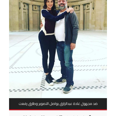
ضد مجهول غادة عبدالرازق يواصل التصوير وطارق رفعت