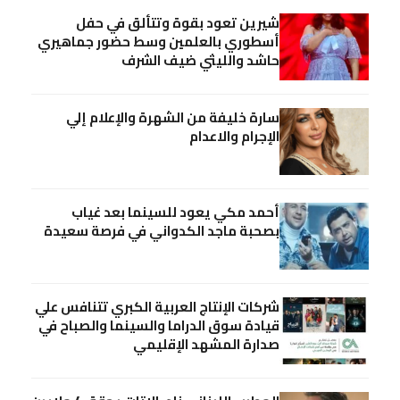
شيرين تعود بقوة وتتألق في حفل
أسطوري بالعلمين وسط حضور جماهيري
حاشد والليثي ضيف الشرف
سارة خليفة من الشهرة والإعلام إلي
الإجرام والاعدام
أحمد مكي يعود للسينما بعد غياب
بصحبة ماجد الكدواني في فرصة سعيدة
شركات الإنتاج العربية الكبري تتنافس علي
قيادة سوق الدراما والسينما والصباح في
صدارة المشهد الإقليمي