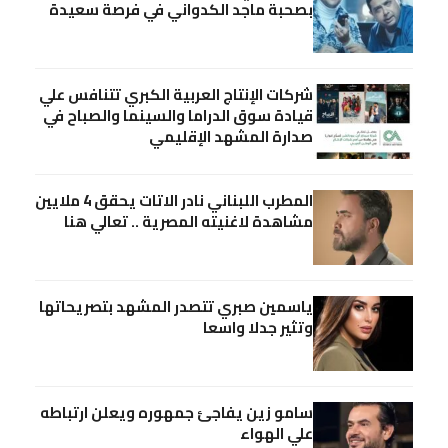
بصحبة ماجد الكدواني في فرصة سعيدة
شركات الإنتاج العربية الكبري تتنافس علي
قيادة سوق الدراما والسينما والصباح في
صدارة المشهد الإقليمي
المطرب اللبناني نادر الاتات يحقق 4 ملايين
مشاهدة لاغنيته المصرية .. تعالي هنا
ياسمين صبري تتصدر المشهد بتصريحاتها
وتثير جدلا واسعا
سامو زين يفاجئ جمهوره ويعلن ارتباطه
علي الهواء