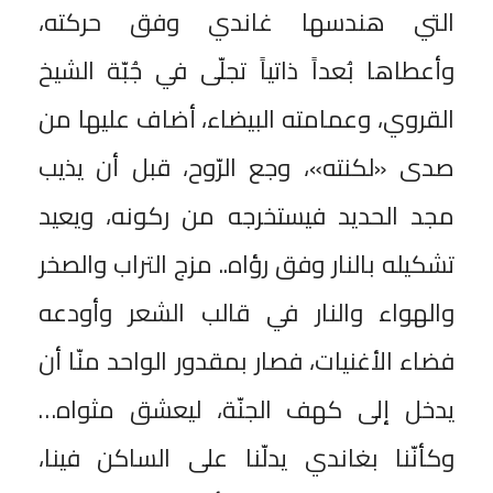
التي هندسها غاندي وفق حركته،
وأعطاها بُعداً ذاتياً تجلّى في جُبّة الشيخ
القروي، وعمامته البيضاء، أضاف عليها من
صدى «لكنته»، وجع الرّوح، قبل أن يذيب
مجد الحديد فيستخرجه من ركونه، ويعيد
تشكيله بالنار وفق رؤاه.. مزج التراب والصخر
والهواء والنار في قالب الشعر وأودعه
فضاء الأغنيات، فصار بمقدور الواحد منّا أن
يدخل إلى كهف الجنّة، ليعشق مثواه…
وكأنّنا بغاندي يدلّنا على الساكن فينا،