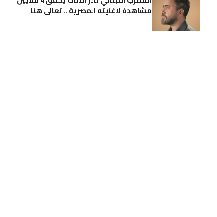
المطرب اللبناني نادر الاتات يحقق 4 ملايين
مشاهدة لاغنيته المصرية .. تعالي هنا