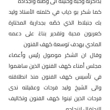
بذاكرته وحبه وحنينه الى وطنه وأجداده
كما شكر بو ذياب في كلمته الأستاذ وليد
بك جنبلاط الذي خصّه بجدارية المختارة
كعربون محبة وتقدير بناءً على دعمه
المادي بهدف توسعة كهف الفنون
وقال ان الشكر موصول رئيس وأعضاء
مجلس أمناء كهف الفنون الذين ساهموا
في تأسيس كهف الفنون منذ انطلاقته
والى الشيخ وليد فرحات وعقيلته ندى
فرحات الذين تبنوا كهف الفنون وتكاليف
الاحتفال لإنجاحه