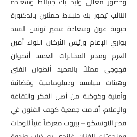
وحضور معالي وليد بك جنبلاط وسعادة
النائب تيمور بك جنبلاط ممثلين بالدكتورة
حبوبة عون وسعادة سفير تونس السيد
بواري الإمام ورئيس الأركان اللواء أمين
العرم ومدير المخابرات العميد أنطوان
قهوجي ممثلاً بالعميد أنطوان الفتى
وهيئات سياسية وديبلوماسية وقضائية
وأمنية وكوكبة من أهل الفكر والثقافة
والإعلام، أقامت جمعية كهف الفنون في
قصر الاونسكو – بيروت معرضاً فنياً للوحات
ومنحوتات الفنان غاندي بو ذياب وندوة