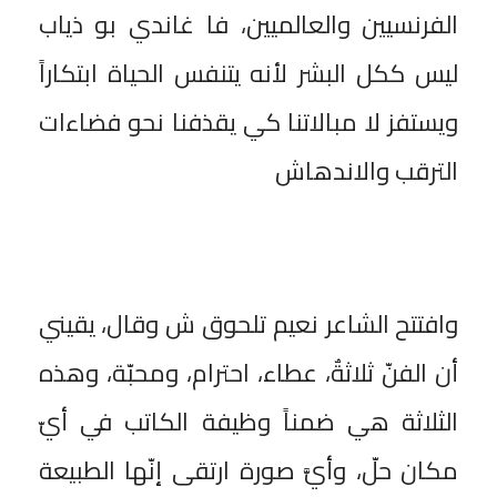
الفرنسيين والعالميين، فا غاندي بو ذياب
ليس ككل البشر لأنه يتنفس الحياة ابتكاراً
ويستفز لا مبالاتنا كي يقذفنا نحو فضاءات
الترقب والاندهاش
وافتتح الشاعر نعيم تلحوق ش وقال، يقيني
أن الفنّ ثلاثةٌ، عطاء، احترام، ومحبّة، وهذه
الثلاثة هي ضمناً وظيفة الكاتب في أيّ
مكان حلّ، وأيَّ صورة ارتقى إنّها الطبيعة