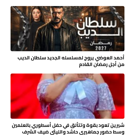
أحمد العوضي يروج لمسلسله الجديد سلطان الديب
من أجل رمضان القادم
شيرين تعود بقوة وتتألق في حفل أسطوري بالعلمين
وسط حضور جماهيري حاشد والليثي ضيف الشرف