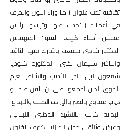
ثقافية تحت عنوان ( ما وراء اللون والحرف
في أعماله ) تحدث فيها وترأسها رئيس
مجلس أمناء كهف الفنون المهندس
الدكتور شادي مسعد، وشارك فيها الناقد
والناشر سليمان بختي، الدكتورة كلوديا
شمعون ابي نادر، الأديب والشاعر نعيم
تلحوق الذين اجمعوا على ان الفن عند بو
ذياب ممزوج بالصبر والإرادة الصلبة والابداع
البداية كانت بالنشيد الوطني اللبناني
وعرض وثائقي حول إنجازات كهف الفنون