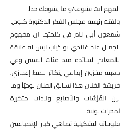
المهم انت تشوف/و ما يشوفك حدا.
ولفتت رئيسة مجلس الفكر الدكتورة كلوديا
شمعون أبي نادر في كلمتها ان مفهوم
الجمال عند غاندي بو ذياب ليس له علاقة
بالمعايير السائدة منذ مئات السنين وفي
جعبته مخزون إبداعي يتكاثر بنمط إعجازي،
فريشة الفنان هذا تسابق الفنان نوحيّاً وما
بين الفُرْشات والأصابع ولادات متكررة
لمجرات لونية
فلوحاته التشكيلية تضاهي كبار الإنطباعيين