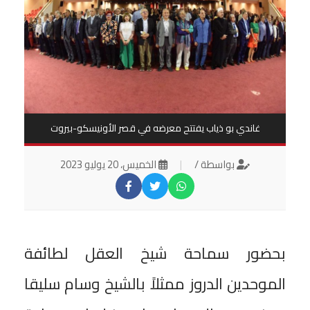
غاندي بو ذياب يفتتح معرضه في قصر الأونيسكو-بيروت
بواسطة /
|
الخميس، 20 يوليو 2023
بحضور سماحة شيخ العقل لطائفة
الموحدين الدروز ممثلاً بالشيخ وسام سليقا