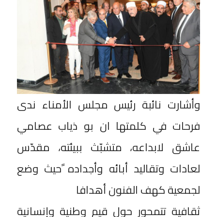
وأشارت نائبة رئيس مجلس الأمناء ندى
فرحات في كلمتها ان بو ذياب عصامي
عاشق لابداعه، متشبّث ببيئته، مقدّس
لعادات وتقاليد أبائه وأجداده ًحيث وضع
لجمعية كهف الفنون أهدافا
ثقافية تتمحور حول قيم وطنية وإنسانية