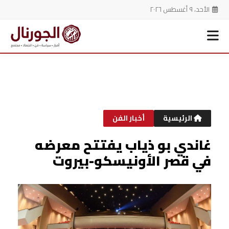
الأحد، ٩ أغسطس ٢٠٢٦
خطي
لى
لمحتوى
الرئيسية
أخبار الفن
غاندي بو ذياب يفتتح معرضه
في قصر الأونيسكو-بيروت