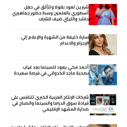
شيرين تعود بقوة وتتألق في حفل
أسطوري بالعلمين وسط حضور جماهيري
حاشد والليثي ضيف الشرف
سارة خليفة من الشهرة والإعلام إلي
الإجرام والاعدام
أحمد مكي يعود للسينما بعد غياب
بصحبة ماجد الكدواني في فرصة سعيدة
شركات الإنتاج العربية الكبري تتنافس علي
قيادة سوق الدراما والسينما والصباح في
صدارة المشهد الإقليمي