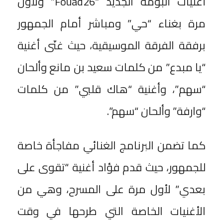
أغنيات ألبومه الجديد “Fouad26” ولأول
مرة بغناء “حي” ومباشر أمام الجمهور
برفقة الفرقة الموسيقية، حيث غنّى أغنية
“يا مبدع” من كلمات سعيد بن مانع وألحان
“سهم”، وأغنية “هاك قلبي” من كلمات
“وارفة” وألحان “سهم”.
كما تضمن البرنامج الغنائي مفاجأة خاصة
للجمهور، حيث قدم فؤاد أغنية “تقوى على
بعدي” لأول مرة على المسرح، وهي من
الأغنيات الخاصة التي طرحها في وقت