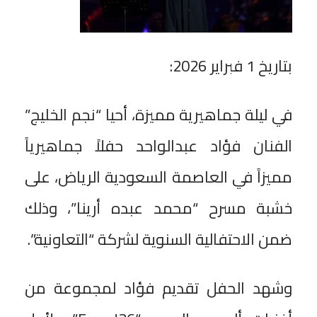
بتاريخ 1 فبراير 2026:
في ليلة جماهيرية مميزة، أحيا “نجم الخليج”
الفنان فؤاد عبدالواحد حفلاً جماهيرياً
مميزاً في العاصمة السعودية الرياض، على
خشبة مسرح “محمد عبده أرينا”، وذلك
ضمن الاحتفالية السنوية لشركة “التعاونية”.
وشهد الحفل تقديم فؤاد لمجموعة من