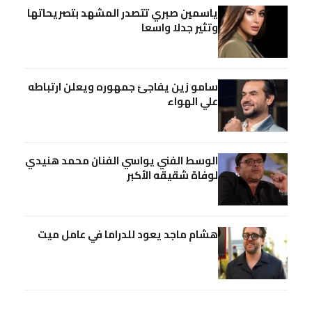
ياسمين صبري تتصدر المشهد بتصريحاتها
وتثير جدلا واسعا
سامو زين يفاجئ جمهوره ويعلن ارتباطه
علي الهواء
الوسط الفني يواسي الفنان محمد هنيدي
لوفاة شقيقه الأكبر
هشام ماجد يعود للدراما في عامل ميت