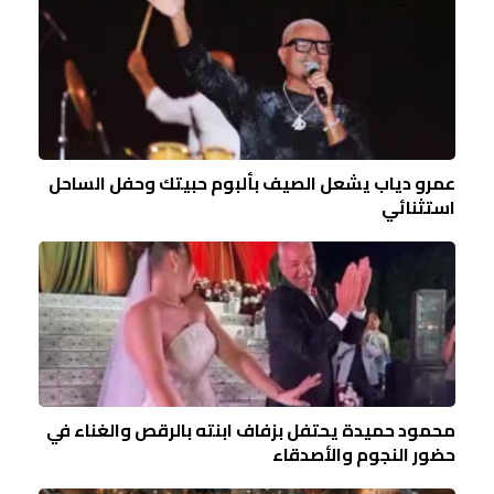
عمرو دياب يشعل الصيف بألبوم حبيتك وحفل الساحل
استثنائي
محمود حميدة يحتفل بزفاف ابنته بالرقص والغناء في
حضور النجوم والأصدقاء