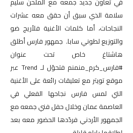
في تعاون جديد جمعه مع الملحن سليم
سلامة الذي سبق أن حقق معه عشرات
النجاحات، أما كلمات الأغنية فلأريج ضو
والتوزيع لطوني سابا. جمهور فارس أطلق
هاشتاغ خاص تحت عنوان
#فارس_كرم_منمنم فتحوّل لـ Trend عبر
موقع تويتر مع تعليقات رائعة على الأغنية
التي لمس فارس نجاحها الفعلي في
العاصمة عمان وخلال حفل فني جمعه مع
الجمهور الأردني فردّدها الحضور معه بعد
اطلاقها بايام قليلة.