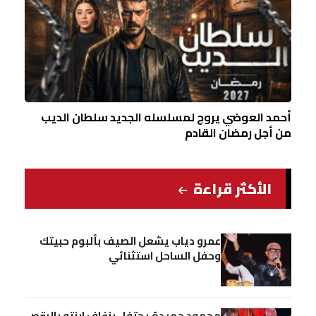
أحمد العوضي يروج لمسلسله الجديد سلطان الديب
من أجل رمضان القادم
الأكثر قراءة
عمرو دياب يشعل الصيف بألبوم حبيتك
وحفل الساحل استثنائي
محمود حميدة يحتفل بزفاف ابنته بالرقص