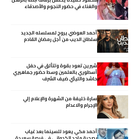
والغناء في حضور النجوم والأصدقاء
أحمد العوضي يروج لمسلسله الجديد
سلطان الديب من أجل رمضان القادم
شيرين تعود بقوة وتتألق في حفل
أسطوري بالعلمين وسط حضور جماهيري
حاشد والليثي ضيف الشرف
سارة خليفة من الشهرة والإعلام إلي
الإجرام والاعدام
أحمد مكي يعود للسينما بعد غياب
بصحبة ماجد الكدواني في فرصة سعيدة