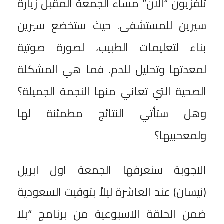
تلفزيون “الآن” مساء الجمعة المقبل زيارة
سيرين للمستشفى. حيث ستخضع سيرين
بناءً لتعليمات الطبيب، لصورة صوتية
لمعدتها وتحليل للدم. فما هي المشكلة
الصحية التي تعاني منها النجمة الجميلة؟
وهل ستأتي النتائج مطمئنة لها
ولمعحبيها؟
الاجوبة سنعرفها الجمعة اول ابريل
(نيسان) عند العاشرة ليلاً بتوقيت السعودية
ضمن الحلقة الاسبوعية من برنامج “بلا