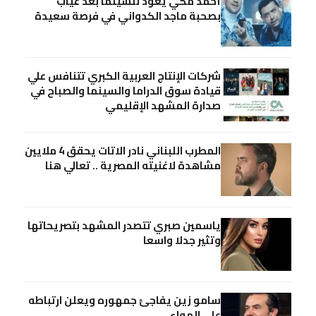
أحمد مكي يعود للسينما بعد غياب
بصحبة ماجد الكدواني في فرصة سعيدة
شركات الإنتاج العربية الكبري تتنافس علي
قيادة سوق الدراما والسينما والصباح في
صدارة المشهد الإقليمي
المطرب اللبناني نادر الاتات يحقق 4 ملايين
مشاهدة لاغنيته المصرية .. تعالي هنا
ياسمين صبري تتصدر المشهد بتصريحاتها
وتثير جدلا واسعا
سامو زين يفاجئ جمهوره ويعلن ارتباطه
علي الهواء