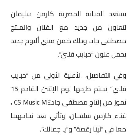
تستعد الفنانة المصرية كارمن سليمان
لتعاون من جديد مع الفنان والمنتج
مصطفى جاد، وذلك ضمن ميني ألبوم جديد
يحمل عنون “حبايب قلبي”.
وفي التفاصيل، الأغنية الأولى من “حبايب
قلبي” سيتم طرحها يوم الإثنين القادم 15
تموز من إنتاج مصطفى جادCS Music ME ‏،
غناء كارمن سليمان، وتأتي بعد نجاحهما
معا في “لينا رقصة” و”يا جمالك”.