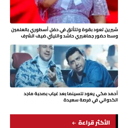
شيرين تعود بقوة وتتألق في حفل أسطوري بالعلمين
وسط حضور جماهيري حاشد والليثي ضيف الشرف
أحمد مكي يعود للسينما بعد غياب بصحبة ماجد
الكدواني في فرصة سعيدة
الأكثر قراءة