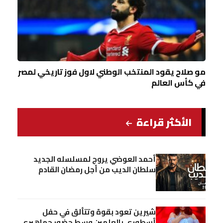
مو صلاح يقود المنتخب الوطني لاول فوز تاريخي لمصر
في كأس العالم
الأكثر قراءة
أحمد العوضي يروج لمسلسله الجديد
سلطان الديب من أجل رمضان القادم
شيرين تعود بقوة وتتألق في حفل
أسطوري بالعلمين وسط حضور جماهيري