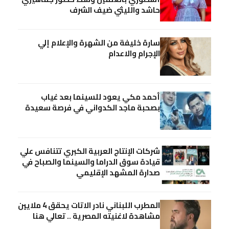
حاشد والليثي ضيف الشرف
سارة خليفة من الشهرة والإعلام إلي
الإجرام والاعدام
أحمد مكي يعود للسينما بعد غياب
بصحبة ماجد الكدواني في فرصة سعيدة
شركات الإنتاج العربية الكبري تتنافس علي
قيادة سوق الدراما والسينما والصباح في
صدارة المشهد الإقليمي
المطرب اللبناني نادر الاتات يحقق 4 ملايين
مشاهدة لاغنيته المصرية .. تعالي هنا