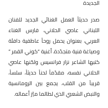
الجديدة
صدر حديثاً العمل الغنائي الجديد للفنان
اللبناني عاصي الحلاني، فارس الغناء
العربي، بعنوان يحمل روحاً عاطفية دافئة
وصياغة فنية متجدّدة. أغنية “كوني القمر ”
كتبها الشاعر نزار فرانسيس ولحّنها عاصي
الحلاني نفسه، مقدّماً لحناً حديثاً، سلساً،
قريباً من القلب، يجمع بين الرومانسية
والنبض الشعبي الذي لطالما ميّز أعماله.