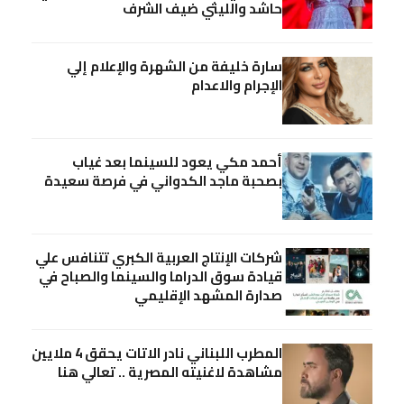
حاشد والليثي ضيف الشرف
سارة خليفة من الشهرة والإعلام إلي
الإجرام والاعدام
أحمد مكي يعود للسينما بعد غياب
بصحبة ماجد الكدواني في فرصة سعيدة
شركات الإنتاج العربية الكبري تتنافس علي
قيادة سوق الدراما والسينما والصباح في
صدارة المشهد الإقليمي
المطرب اللبناني نادر الاتات يحقق 4 ملايين
مشاهدة لاغنيته المصرية .. تعالي هنا