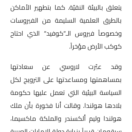
يتعلق بالبيئة النقيّة. كما بتطهير الأماكن
بالطرق العلمية السليمة من الفيروسات
وخصوصاً فيروس الـ”كوفيد” الذي احتاح
كوكب الأرض مؤخراً.
وقد عبّرت لاروسي عن سعادتها
بمساهمتها ومساعدتها على الترويج لكل
السياسة البيئية التي تعمل عليها حكومة
بلادها هولندا. وقالت أنا فخورة بأن ملك
هولندا وليم ألكسندر والملكة ماكسيما،
سيقومان قريباً بزيارة دولة الإمارات العربية