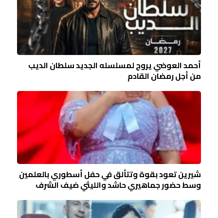
أحمد العوضي يروج لمسلسله الجديد سلطان الديب
من أجل رمضان القادم
شيرين تعود بقوة وتتألق في حفل أسطوري بالعلمين
وسط حضور جماهيري حاشد والليثي ضيف الشرف