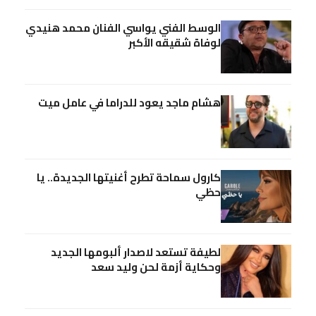
الوسط الفني يواسي الفنان محمد هنيدي
لوفاة شقيقه الأكبر
هشام ماجد يعود للدراما في عامل ميت
كارول سماحة تطرح أغنيتها الجديدة.. يا
حظي
لطيفة تستعد لاصدار ألبومها الجديد
وحكاية أزمة لحن وليد سعد