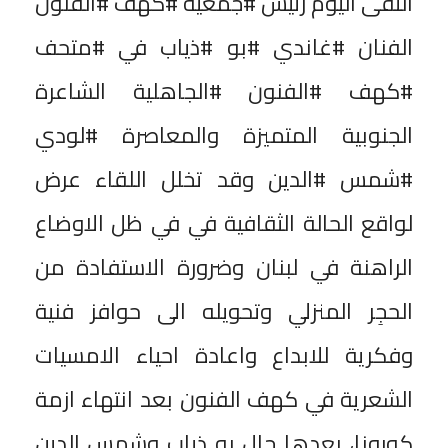
التقى اليوم رئيس #جمعية #كهف #الفنون
الفنان #غاندي #بو #ذياب في #متحف
#كهف #الفنون #الجاهلية الشاعرة
الجنوبية المتميزة والمعاصرة #لودي
#شمس #الدين وقد تخلل اللقاء عرض
لواقع الحالة الثقافية في في ظل الاوضاع
الراهنة في لبنان وضرورة الاستفادة من
الحجِر المنزلي وتحويله الى حوافز فنية
وفكرية للابداع واعادة احياء الامسيات
الشعرية في كهف الفنون بعد انتهاء ازمة
كورونا، بعدها جال بو ذياب وشمس الدين