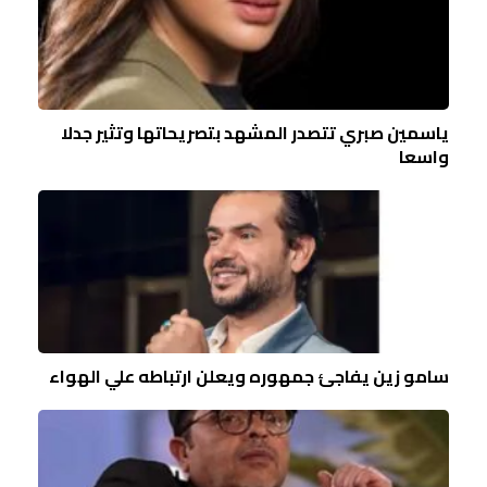
ياسمين صبري تتصدر المشهد بتصريحاتها وتثير جدلا
واسعا
سامو زين يفاجئ جمهوره ويعلن ارتباطه علي الهواء