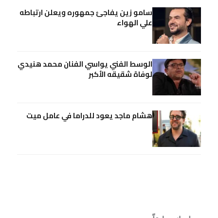
سامو زين يفاجئ جمهوره ويعلن ارتباطه
علي الهواء
الوسط الفني يواسي الفنان محمد هنيدي
لوفاة شقيقه الأكبر
هشام ماجد يعود للدراما في عامل ميت