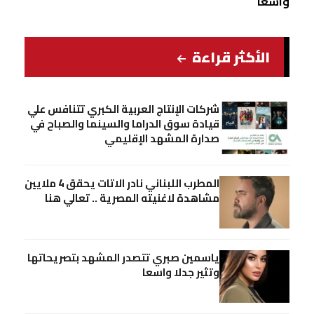
واسعا
الأكثر قراءة
شركات الإنتاج العربية الكبري تتنافس علي
قيادة سوق الدراما والسينما والصباح في
صدارة المشهد الإقليمي
المطرب اللبناني نادر الاتات يحقق 4 ملايين
مشاهدة لاغنيته المصرية .. تعالي هنا
ياسمين صبري تتصدر المشهد بتصريحاتها
وتثير جدلا واسعا