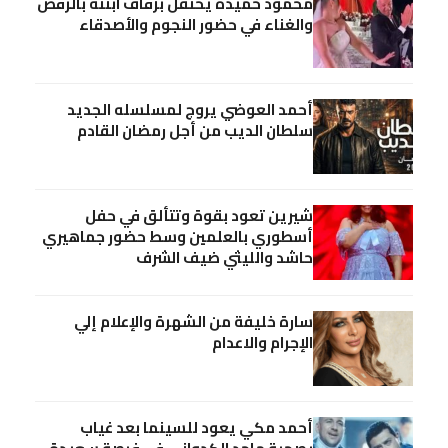
محمود حميدة يحتفل بزفاف ابنته بالرقص
والغناء في حضور النجوم والأصدقاء
أحمد العوضي يروج لمسلسله الجديد
سلطان الديب من أجل رمضان القادم
شيرين تعود بقوة وتتألق في حفل
أسطوري بالعلمين وسط حضور جماهيري
حاشد والليثي ضيف الشرف
سارة خليفة من الشهرة والإعلام إلي
الإجرام والاعدام
أحمد مكي يعود للسينما بعد غياب