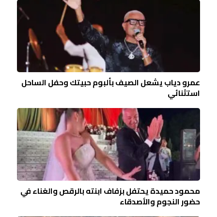
عمرو دياب يشعل الصيف بألبوم حبيتك وحفل الساحل
استثنائي
محمود حميدة يحتفل بزفاف ابنته بالرقص والغناء في
حضور النجوم والأصدقاء