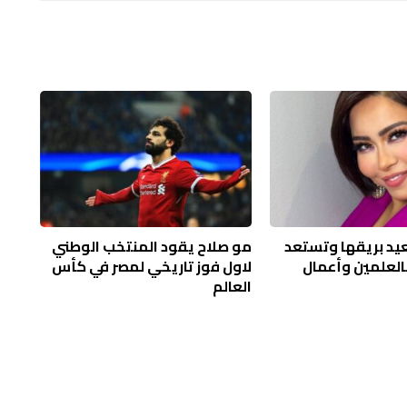
يد بريقها وتستعد
مو صلاح يقود المنتخب الوطني
لعلمين وأعمال
لاول فوز تاريخي لمصر في كأس
العالم