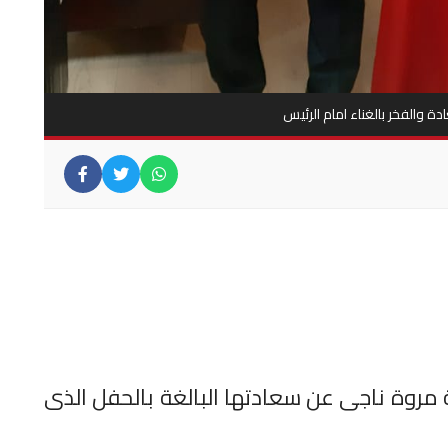
ة والفخر بالغناء امام الرئيس
ة مروة ناجى عن سعادتها البالغة بالحفل الذى