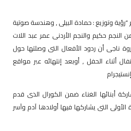
 “رؤية وتوزيع : حمادة البيلى , وهندسة صوتية
النجم حكيم والنجم الأردنى عمر عبد اللات
ة ناجى أن ردود الأفعال التى وصلتها حول
ال أثناء الحفل , أوبعد إنتهائه عبر مواقع
نستيجرام
كة أبنائها الغناء ضمن الكورال الذى قدم
الأولى التى يشاركها فيها أولادها آدم وآسر