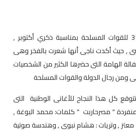
غنت فيه أمس بالندوة التثقيفية الـ31 للقوات المسلحة بمناسبة ذكري أكتوبر ,
سى , حيث أكدت ناجى أنها شعرت بالفخر وهى
فالة الهامة التى حضرها الكثير من الشخصيات
ى ومن رجال الدولة والقوات المسلحة
توقع كل هذا النجاح للأغانى الوطنية التى
منفردة ” مصرحاربت ” كلمات: محمد البوغة ,
د معتز , وتريات : هشام نبوى , وهندسة صوتية