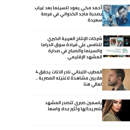
أحمد مكي يعود للسينما بعد غياب
بصحبة ماجد الكدواني في فرصة
سعيدة
شركات الإنتاج العربية الكبري
تتنافس علي قيادة سوق الدراما
والسينما والصباح في صدارة
المشهد الإقليمي
المطرب اللبناني نادر الاتات يحقق 4
ملايين مشاهدة لاغنيته المصرية ..
تعالي هنا
ياسمين صبري تتصدر المشهد
بتصريحاتها وتثير جدلا واسعا