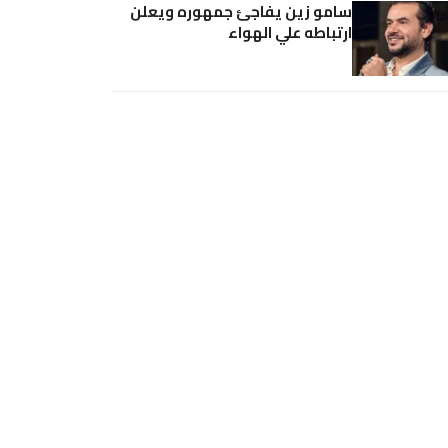
سامو زين يفاجئ جمهوره ويعلن
ارتباطه علي الهواء