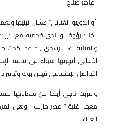
: ماهر صلاح
أو الدويتو الغنائى” عشان نبنيها ونعمر
: خالد رؤوف و الذى قدمته مع كل من 
والفنانة هلا رشدى , فلقد أكدت مرو
الأغانى أبهرتها سواء فى قاعة الإحتف
التواصل الإجتماعى فيس بوك وتويتر وإ
واعربت ناجى أيضا عن سعادتها بمشار
معها اغنية ” مصر حاربت ” وهى المرة 
الغناء .