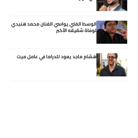
الوسط الفني يواسي الفنان محمد هنيدي
لوفاة شقيقه الأكبر
هشام ماجد يعود للدراما في عامل ميت