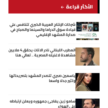
الأكثر قراءة
شركات الإنتاج العربية الكبري تتنافس علي
قيادة سوق الدراما والسينما والصباح في
صدارة المشهد الإقليمي
المطرب اللبناني نادر الاتات يحقق 4 ملايين
مشاهدة لاغنيته المصرية .. تعالي هنا
ياسمين صبري تتصدر المشهد بتصريحاتها
وتثير جدلا واسعا
سامو زين يفاجئ جمهوره ويعلن ارتباطه
علي الهواء