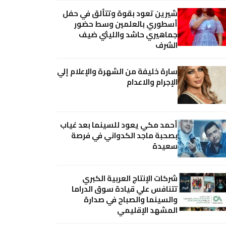
شيرين تعود بقوة وتتألق في حفل
أسطوري بالعلمين وسط حضور
جماهيري حاشد والليثي ضيف
الشرف
سارة خليفة من الشهرة والإعلام إلي
الإجرام والاعدام
أحمد مكي يعود للسينما بعد غياب
بصحبة ماجد الكدواني في فرصة
سعيدة
شركات الإنتاج العربية الكبري
تتنافس علي قيادة سوق الدراما
والسينما والصباح في صدارة
المشهد الإقليمي