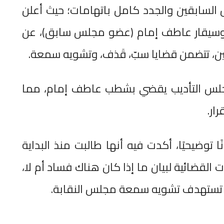
السابقين والجدد كامل باتهامات؛ حيث أعلن
موسيقار عاطف إمام (عضو مجلس سابق)، عن
ن، تتضمن قضايا سبّ، قَذف، وتشويه سمعة.
مجلس التأديب يقضي بشطب عاطف إمام، مما
ار.
 توضيحيًا، أكدت فيه أنها طالبت منذ البداية
 القضائية لبيان ما إذا كان هناك فساد أم لا،
 تستهدف تشويه سمعة مجلس النقابة.