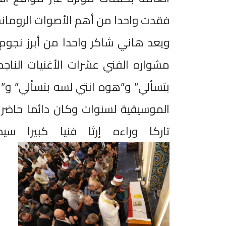
فقدت واحدا من أهم الأصوات الرومانسي
ويعد هاني شاكر واحدا من أبرز نجوم 
مشواره الفني عشرات الأغنيات الناجح
بتسألي” و”هوه انتي لسه بتسألي” و”
الموسيقية لسنوات وكان دائما حاضر
تاركا وراءه إرثا فنيا كبيرا 