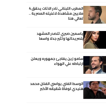
المطرب اللبناني نادر الاتات يحقق 4
ملايين مشاهدة لاغنيته المصرية ..
تعالي هنا
ياسمين صبري تتصدر المشهد
بتصريحاتها وتثير جدلا واسعا
سامو زين يفاجئ جمهوره ويعلن
ارتباطه علي الهواء
الوسط الفني يواسي الفنان محمد
هنيدي لوفاة شقيقه الأكبر