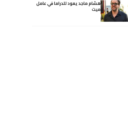
هشام ماجد يعود للدراما في عامل
ميت