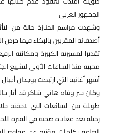
طويلة امتدت لعقود قدم خلالها عش
الجمهور العربي
وشهدت مراسم الجنازة حالة من التأث
أصدقائه المقربين بالبكاء فيما حرص ال
تقديرا لمسيرته الكبيرة ومكانته الرف
محبيه منذ الساعات الأولى لتشييع الج
أشهر أغانيه التي ارتبطت بوجدان أجيال 
وكان خبر وفاة هاني شاكر قد أثار حا
طويلة من الشائعات التي لاحقته خلا
رحيله بعد معاناة صحية في الفترة الأ
العامة بكلمات مؤثرة عبر مواقع الت