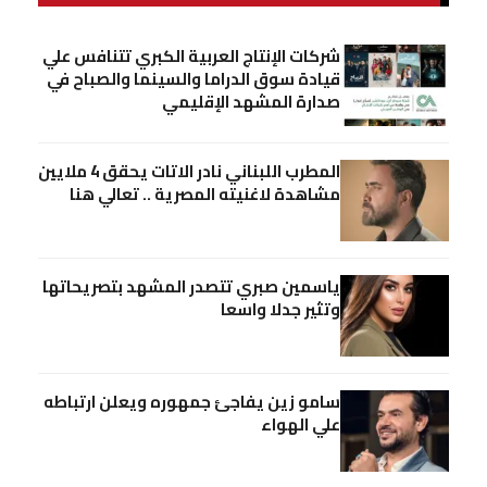
شركات الإنتاج العربية الكبري تتنافس علي
قيادة سوق الدراما والسينما والصباح في
صدارة المشهد الإقليمي
المطرب اللبناني نادر الاتات يحقق 4 ملايين
مشاهدة لاغنيته المصرية .. تعالي هنا
ياسمين صبري تتصدر المشهد بتصريحاتها
وتثير جدلا واسعا
سامو زين يفاجئ جمهوره ويعلن ارتباطه
علي الهواء