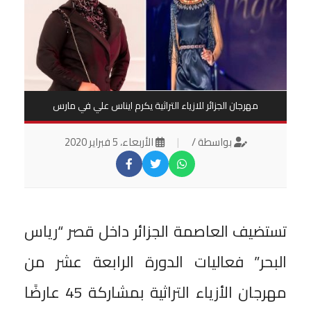
مهرجان الجزائر للازياء التراثية يكرم ايناس علي في مارس
بواسطة /
|
الأربعاء، 5 فبراير 2020
تستضيف العاصمة الجزائر داخل قصر “رياس
البحر” فعاليات الدورة الرابعة عشر من
مهرجان الأزياء التراثية بمشاركة 45 عارضًا