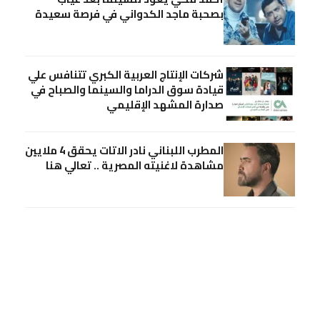
بصحبة ماجد الكدواني في فرصة سعيدة
شركات الإنتاج العربية الكبري تتنافس علي
قيادة سوق الدراما والسينما والصباح في
صدارة المشهد الإقليمي
المطرب اللبناني نادر الاتات يحقق 4 ملايين
مشاهدة لاغنيته المصرية .. تعالي هنا