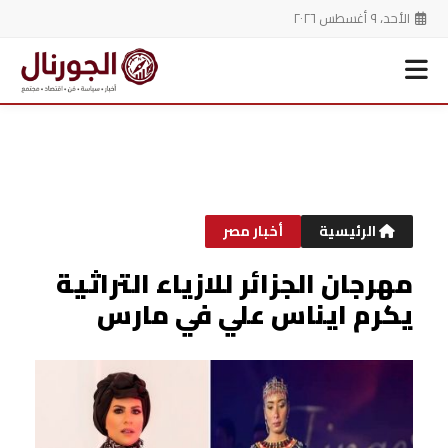
الأحد، ٩ أغسطس ٢٠٢٦
خطي
لى
لمحتوى
الرئيسية
أخبار مصر
مهرجان الجزائر للازياء التراثية
يكرم ايناس علي في مارس