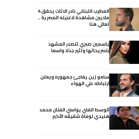
المطرب اللبناني نادر الاتات يحقق 4
ملايين مشاهدة لاغنيته المصرية ..
تعالي هنا
ياسمين صبري تتصدر المشهد
بتصريحاتها وتثير جدلا واسعا
سامو زين يفاجئ جمهوره ويعلن
ارتباطه علي الهواء
الوسط الفني يواسي الفنان محمد
هنيدي لوفاة شقيقه الأكبر