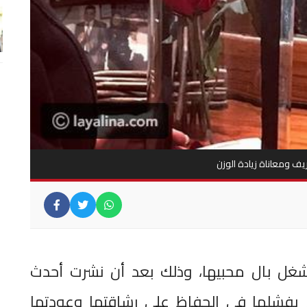
يف ومعاناة زيادة الوزن
شغل بال محبيها، وذلك بعد أن نشرت أحدث
م بفشلها في الحفاظ على رشاقتها وعودتها