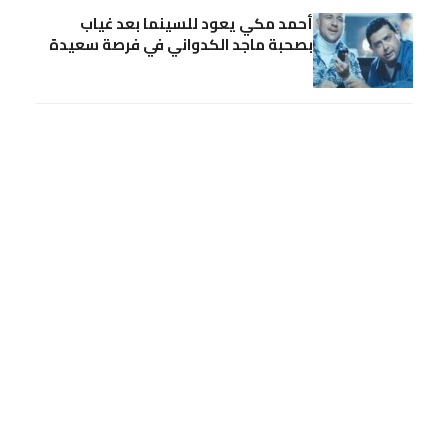
أحمد مكي يعود للسينما بعد غياب
بصحبة ماجد الكدواني في فرصة سعيدة