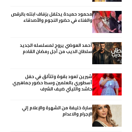
محمود حميدة يحتفل بزفاف ابنته بالرقص
والغناء في حضور النجوم والأصدقاء
أحمد العوضي يروج لمسلسله الجديد
سلطان الديب من أجل رمضان القادم
شيرين تعود بقوة وتتألق في حفل
أسطوري بالعلمين وسط حضور جماهيري
حاشد والليثي ضيف الشرف
سارة خليفة من الشهرة والإعلام إلي
الإجرام والاعدام