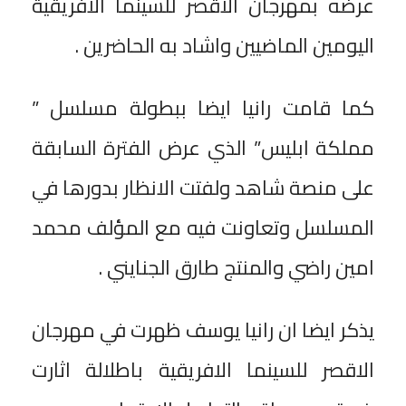
عرضه بمهرجان الاقصر للسينما الافريقية
اليومين الماضيين واشاد به الحاضرين .
كما قامت رانيا ايضا ببطولة مسلسل ”
مملكة ابليس” الذي عرض الفترة السابقة
على منصة شاهد ولفتت الانظار بدورها في
المسلسل وتعاونت فيه مع المؤلف محمد
امين راضي والمنتج طارق الجنايني .
يذكر ايضا ان رانيا يوسف ظهرت في مهرجان
الاقصر للسينما الافريقية باطلالة اثارت