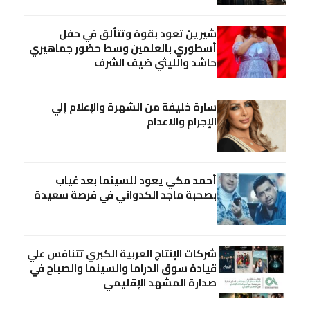
شيرين تعود بقوة وتتألق في حفل
أسطوري بالعلمين وسط حضور جماهيري
حاشد والليثي ضيف الشرف
سارة خليفة من الشهرة والإعلام إلي
الإجرام والاعدام
أحمد مكي يعود للسينما بعد غياب
بصحبة ماجد الكدواني في فرصة سعيدة
شركات الإنتاج العربية الكبري تتنافس علي
قيادة سوق الدراما والسينما والصباح في
صدارة المشهد الإقليمي