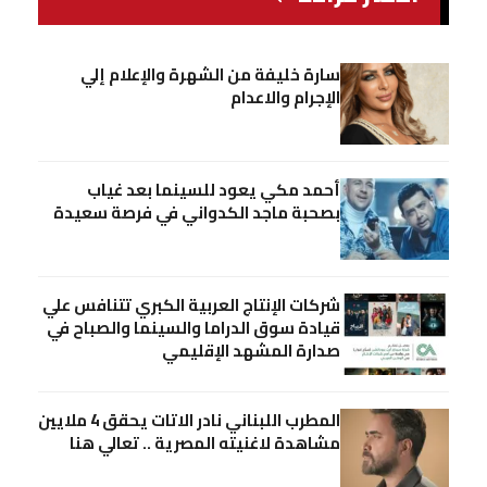
سارة خليفة من الشهرة والإعلام إلي
الإجرام والاعدام
أحمد مكي يعود للسينما بعد غياب
بصحبة ماجد الكدواني في فرصة سعيدة
شركات الإنتاج العربية الكبري تتنافس علي
قيادة سوق الدراما والسينما والصباح في
صدارة المشهد الإقليمي
المطرب اللبناني نادر الاتات يحقق 4 ملايين
مشاهدة لاغنيته المصرية .. تعالي هنا