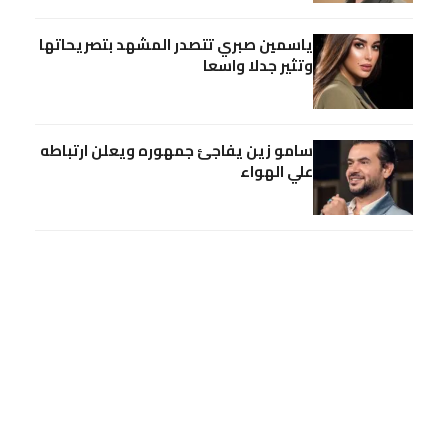
ياسمين صبري تتصدر المشهد بتصريحاتها
وتثير جدلا واسعا
سامو زين يفاجئ جمهوره ويعلن ارتباطه
علي الهواء