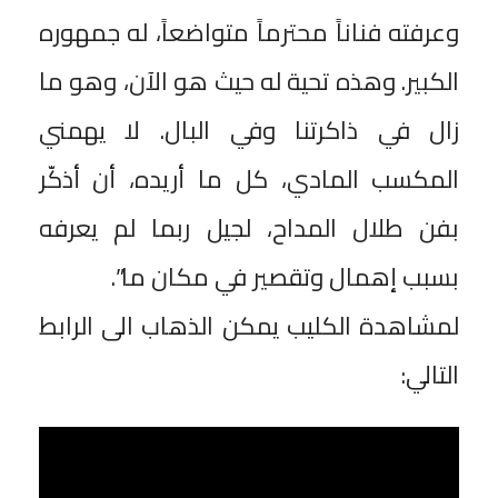
وعرفته فناناً محترماً متواضعاً، له جمهوره
الكبير. وهذه تحية له حيث هو الآن، وهو ما
زال في ذاكرتنا وفي البال. لا يهمني
المكسب المادي، كل ما أريده، أن أذكّر
بفن طلال المداح، لجيل ربما لم يعرفه
بسبب إهمال وتقصير في مكان ما”.
لمشاهدة الكليب يمكن الذهاب الى الرابط
التالي: