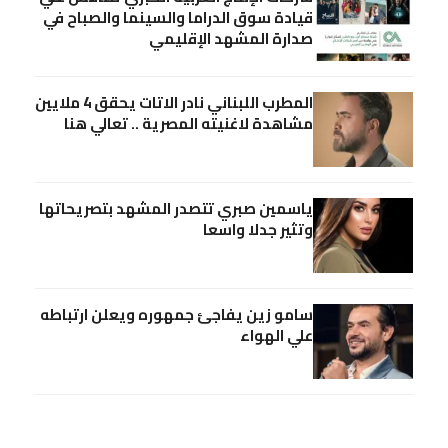
قيادة سوق الدراما والسينما والصباح في
صدارة المشهد الإقليمي
المطرب اللبناني نادر الاتات يحقق 4 ملايين
مشاهدة لاغنيته المصرية .. تعالي هنا
ياسمين صبري تتصدر المشهد بتصريحاتها
وتثير جدلا واسعا
سامو زين يفاجئ جمهوره ويعلن ارتباطه
علي الهواء