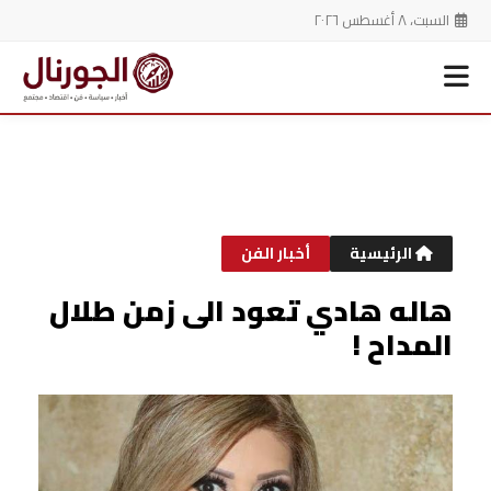
السبت، ٨ أغسطس ٢٠٢٦
خطي
لى
لمحتوى
الرئيسية
أخبار الفن
هاله هادي تعود الى زمن طلال
المداح !