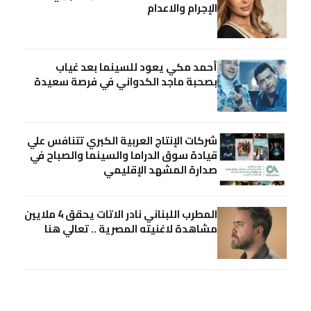
الإجرام والاعدام
أحمد مكي يعود للسينما بعد غياب
بصحبة ماجد الكدواني في فرصة سعيدة
شركات الإنتاج العربية الكبري تتنافس علي
قيادة سوق الدراما والسينما والصباح في
صدارة المشهد الإقليمي
المطرب اللبناني نادر الاتات يحقق 4 ملايين
مشاهدة لاغنيته المصرية .. تعالي هنا