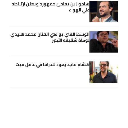
سامو زين يفاجئ جمهوره ويعلن ارتباطه
علي الهواء
الوسط الفني يواسي الفنان محمد هنيدي
لوفاة شقيقه الأكبر
هشام ماجد يعود للدراما في عامل ميت