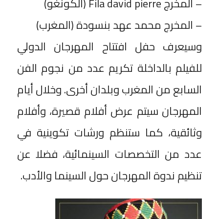
– المخرج Fila david pierre (الكونغو)
– المخرج محمد عهد بنسودة (المغرب)
وسيعرف حفل افتتاح المهرجان الدولي
للفيلم بالداخلة تكريم عدد من نجوم الفن
السابع من المغرب وبلدان أخرى. وخلال أيام
المهرجان سيتم عرض أفلام قصيرة، وأفلام
وثائقية، كما ستنظم ورشات تكوينية في
عدد من التخصصات السينمائية، فضلا عن
تنظيم ندوة المهرجان حول السينما والأدب.