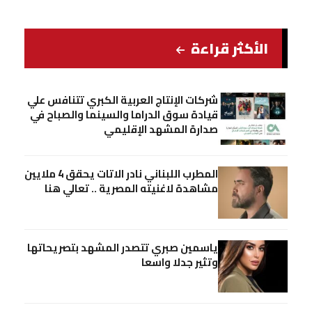
الأكثر قراءة
شركات الإنتاج العربية الكبري تتنافس علي
قيادة سوق الدراما والسينما والصباح في
صدارة المشهد الإقليمي
المطرب اللبناني نادر الاتات يحقق 4 ملايين
مشاهدة لاغنيته المصرية .. تعالي هنا
ياسمين صبري تتصدر المشهد بتصريحاتها
وتثير جدلا واسعا