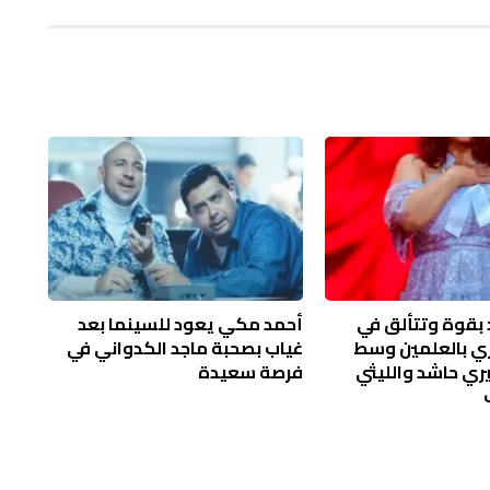
بقوة وتتألق في
أحمد مكي يعود للسينما بعد
 بالعلمين وسط
غياب بصحبة ماجد الكدواني في
ي حاشد والليثي
فرصة سعيدة