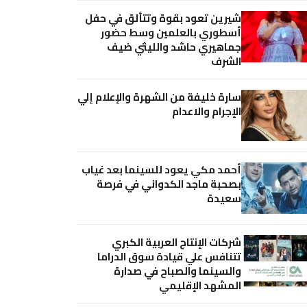
شيرين تعود بقوة وتتألق في حفل
أسطوري بالعلمين وسط حضور
جماهيري حاشد والليثي ضيف
الشرف
سارة خليفة من الشهرة والإعلام إلي
الإجرام والاعدام
أحمد مكي يعود للسينما بعد غياب
بصحبة ماجد الكدواني في فرصة
سعيدة
شركات الإنتاج العربية الكبري
تتنافس علي قيادة سوق الدراما
والسينما والصباح في صدارة
المشهد الإقليمي