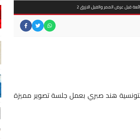
ئعة قبل عرض الممر والفيل الازرق 2
لتونسية هند صبري بعمل جلسة تصوير مميزة