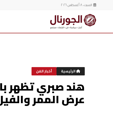
السبت، ٨ أغسطس ٢٠٢٦
خطي
لى
لمحتوى
الرئيسية
أخبار الفن
هند صبري تظهر باط
عرض الممر والفيل ا