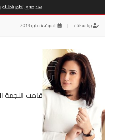
هند صبري تظهر باطلالة را
بواسطة /
|
السبت، 4 مايو 2019
قامت النجمة ا