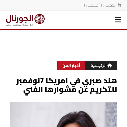
الخميس، ٦ أغسطس ٢٠٢٦
خطي
لى
لمحتوى
الرئيسية
أخبار الفن
هند صبري في امريكا 7نوفمبر
للتكريم عن مشوارها الفني