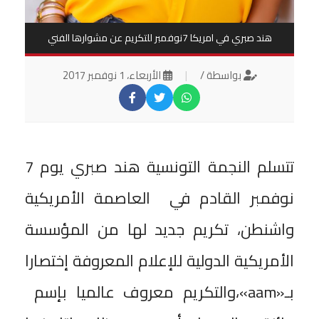
هند صبري في امريكا 7نوفمبر للتكريم عن مشوارها الفني
بواسطة /
|
الأربعاء، 1 نوفمبر 2017
تتسلم النجمة التونسية هند صبري يوم 7
نوفمبر القادم في العاصمة الأمريكية
واشنطن، تكريم جديد لها من المؤسسة
الأمريكية الدولية للإعلام المعروفة إختصارا
بـ«aam»،والتكريم معروف عالميا بإسم