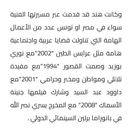
وكانت هند قد قدمت عبر مسيرتها الفنية
سواء في مصر او تونس عدد من الأعمال
الهامة التي تناولت قضايا عربية واجتماعية
هامة مثل عرايس الطين “2002”مع نوري
بوزيد وصمت القصور “1994”مع مفيدة
تلاتلي ومواطن ومخبر وحرامي “2001”مع
داوود عبد السيد وشارك فيلمها جنينة
الأسماك “2008” مع المخرج يسري نصر الله
في بانوراما برلين السينمائي الدولي .