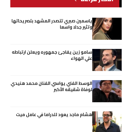
ياسمين صبري تتصدر المشهد بتصريحاتها
وتثير جدلا واسعا
سامو زين يفاجئ جمهوره ويعلن ارتباطه
علي الهواء
الوسط الفني يواسي الفنان محمد هنيدي
لوفاة شقيقه الأكبر
هشام ماجد يعود للدراما في عامل ميت