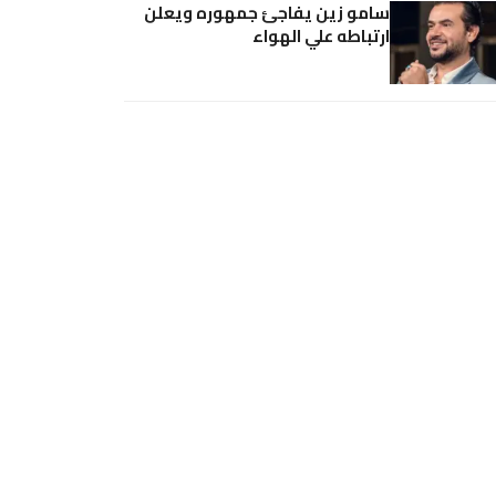
سامو زين يفاجئ جمهوره ويعلن
ارتباطه علي الهواء