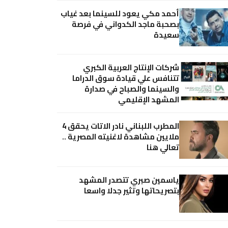
أحمد مكي يعود للسينما بعد غياب
بصحبة ماجد الكدواني في فرصة
سعيدة
شركات الإنتاج العربية الكبري
تتنافس علي قيادة سوق الدراما
والسينما والصباح في صدارة
المشهد الإقليمي
المطرب اللبناني نادر الاتات يحقق 4
ملايين مشاهدة لاغنيته المصرية ..
تعالي هنا
ياسمين صبري تتصدر المشهد
بتصريحاتها وتثير جدلا واسعا