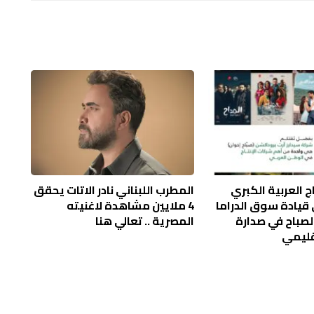
ج العربية الكبري
المطرب اللبناني نادر الاتات يحقق
قيادة سوق الدراما
4 ملايين مشاهدة لاغنيته
لصباح في صدارة
المصرية .. تعالي هنا
قليمي