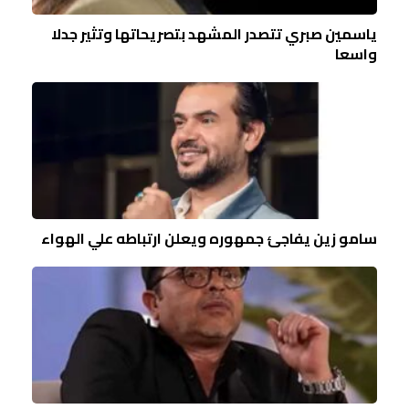
ياسمين صبري تتصدر المشهد بتصريحاتها وتثير جدلا
واسعا
سامو زين يفاجئ جمهوره ويعلن ارتباطه علي الهواء