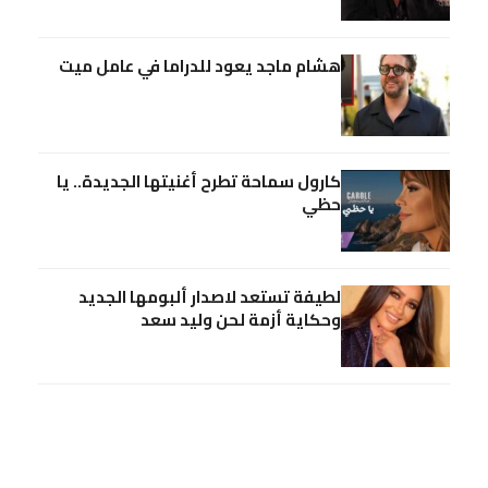
هشام ماجد يعود للدراما في عامل ميت
كارول سماحة تطرح أغنيتها الجديدة.. يا
حظي
لطيفة تستعد لاصدار ألبومها الجديد
وحكاية أزمة لحن وليد سعد