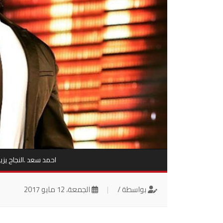
احمد سعد .النجاح يز
بواسطة /
|
الجمعة، 12 مايو 2017