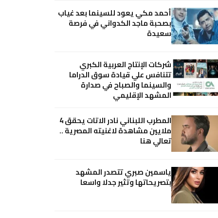
أحمد مكي يعود للسينما بعد غياب
بصحبة ماجد الكدواني في فرصة
سعيدة
شركات الإنتاج العربية الكبري
تتنافس علي قيادة سوق الدراما
والسينما والصباح في صدارة
المشهد الإقليمي
المطرب اللبناني نادر الاتات يحقق 4
ملايين مشاهدة لاغنيته المصرية ..
تعالي هنا
ياسمين صبري تتصدر المشهد
بتصريحاتها وتثير جدلا واسعا