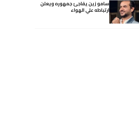
سامو زين يفاجئ جمهوره ويعلن
ارتباطه علي الهواء