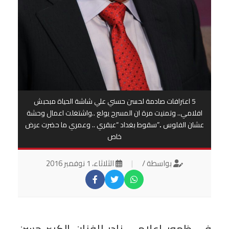
5 اعترافات صادمة لحسن حسني علي شاشة الحياة مبحبش
افلامي.. وتمنيت مرة ان المسرح يولع ..واشتغلت اعمال وحشة
عشان الفلوس ..”سقوط بغداد “عبقري .. وعمري ما حضرت عرض
خاص
بواسطة /
|
الثلاثاء، 1 نوفمبر 2016