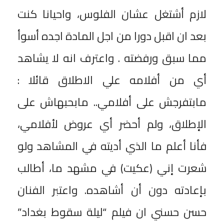
لازم أشتغل عشان الفلوس، واحيانا كنت
بعد ان اقبل دورا من اجل المادة اجده أسوأ
مما سبق ورفضته . واعترف انه لا يشاهد
أي من أفلامه علي الاطلاق قائلا :
مابتفرجش على أفلامي.. مابحبهاش على
الإطلاق، ولم أحضر أي عروض لأفلامي،
فأنا أعلم ما الذي أديته في المشاهد ولو
شعرت إني (عكيت) في مشهد ما، أطالب
بإعادته دون أن أشاهده. واعتبر الفنان
حسن حسني ان فيلم “ليلة سقوط بغداد”