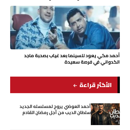
أحمد مكي يعود للسينما بعد غياب بصحبة ماجد
الكدواني في فرصة سعيدة
الأكثر قراءة
أحمد العوضي يروج لمسلسله الجديد
سلطان الديب من أجل رمضان القادم