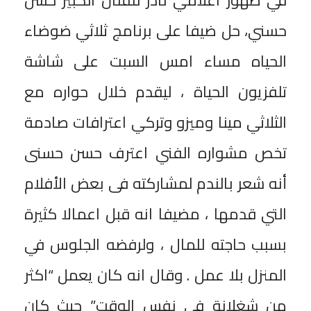
في ظهور اعلامي نادر للفنان الكبير حسن
حسني، حل ضيفا على برنامج ثلاثي ضوضاء
الحياه مساء امس السبت على شاشة
تلفزيون الحياة ، ليقدم خلال حواره مع
الثلاثي مينا وميزو وتركي اعترافات صادمة
تخص مشواره الفني اعترف حسن حسنى
أنه شعر بالندم لمشاركته فى بعض الأفلام
التي قدمها ، مضيفا انه قبل اعمالا كثيرة
بسبب حاجته للمال ، ولرفضه الجلوس في
المنزل بلا عمل . وقال انه كان يعمل “اكثر
من شغلانة في نفس الوقت” حيث كان