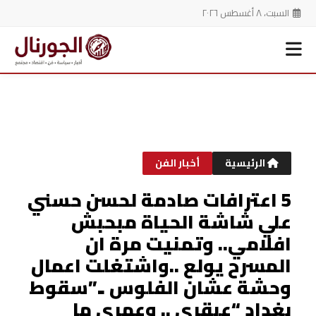
السبت، ٨ أغسطس ٢٠٢٦
خطي
لى
لمحتوى
الرئيسية
أخبار الفن
5 اعترافات صادمة لحسن حسني
علي شاشة الحياة مبحبش
افلامي.. وتمنيت مرة ان
المسرح يولع ..واشتغلت اعمال
وحشة عشان الفلوس ..”سقوط
بغداد “عبقري .. وعمري ما