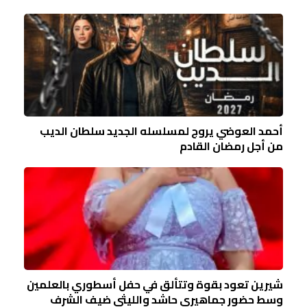
أحمد العوضي يروج لمسلسله الجديد سلطان الديب
من أجل رمضان القادم
شيرين تعود بقوة وتتألق في حفل أسطوري بالعلمين
وسط حضور جماهيري حاشد والليثي ضيف الشرف