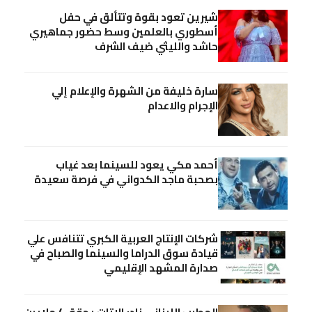
شيرين تعود بقوة وتتألق في حفل
أسطوري بالعلمين وسط حضور جماهيري
حاشد والليثي ضيف الشرف
سارة خليفة من الشهرة والإعلام إلي
الإجرام والاعدام
أحمد مكي يعود للسينما بعد غياب
بصحبة ماجد الكدواني في فرصة سعيدة
شركات الإنتاج العربية الكبري تتنافس علي
قيادة سوق الدراما والسينما والصباح في
صدارة المشهد الإقليمي