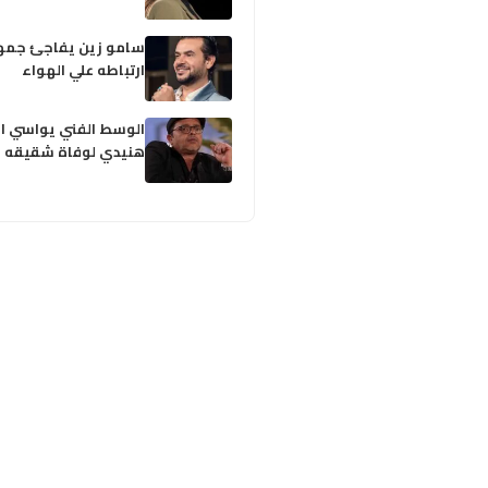
سامو زين يفاجئ جمه
ارتباطه علي الهواء
الوسط الفني يواسي ال
هنيدي لوفاة شقيقه ال