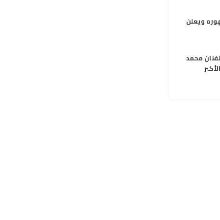
وره ويعلن
فنان محمد
أكبر