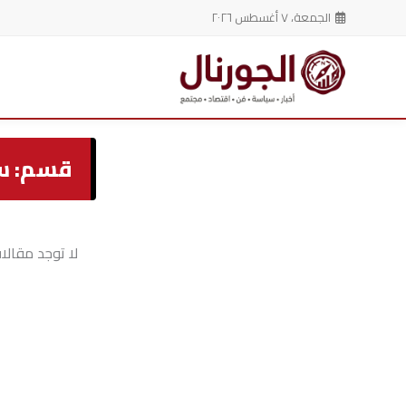
الجمعة، ٧ أغسطس ٢٠٢٦
خطي
لى
قسم: س
لمحتوى
لا توجد مقالا