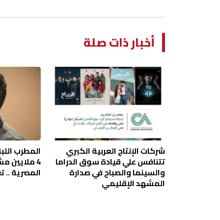
أخبار ذات صلة
شركات الإنتاج العربية الكبري
المطرب اللبن
تتنافس علي قيادة سوق الدراما
4 ملايين م
والسينما والصباح في صدارة
المصرية .. ت
المشهد الإقليمي