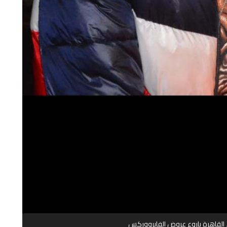
لقاهرة باروع عروض الفايرووركس