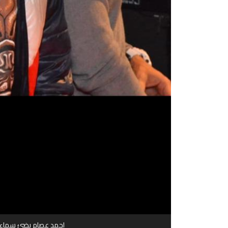
احمد عصام يضئ سماء ا