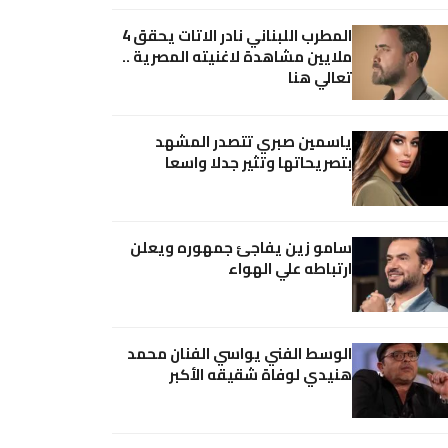
المطرب اللبناني نادر الاتات يحقق 4
ملايين مشاهدة لاغنيته المصرية ..
تعالي هنا
ياسمين صبري تتصدر المشهد
بتصريحاتها وتثير جدلا واسعا
سامو زين يفاجئ جمهوره ويعلن
ارتباطه علي الهواء
الوسط الفني يواسي الفنان محمد
هنيدي لوفاة شقيقه الأكبر