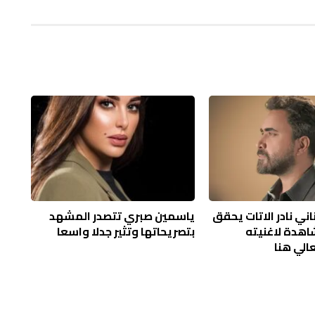
اني نادر الاتات يحقق
ياسمين صبري تتصدر المشهد
شاهدة لاغنيته
بتصريحاتها وتثير جدلا واسعا
عالي هنا