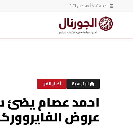
الجمعة، ٧ أغسطس ٢٠٢٦
خطي
لى
لمحتوى
الرئيسية
أخبار الفن
احمد عصام يضئ سم
عروض الفايروور