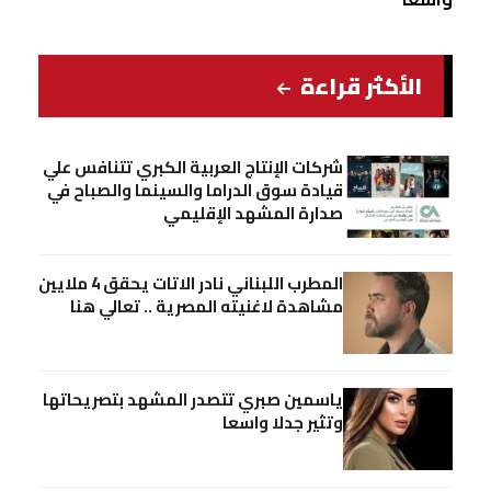
الأكثر قراءة
شركات الإنتاج العربية الكبري تتنافس علي
قيادة سوق الدراما والسينما والصباح في
صدارة المشهد الإقليمي
المطرب اللبناني نادر الاتات يحقق 4 ملايين
مشاهدة لاغنيته المصرية .. تعالي هنا
ياسمين صبري تتصدر المشهد بتصريحاتها
وتثير جدلا واسعا