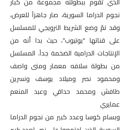
الذي تقوم ببطولته مجموعة من كبار
نجوم الدراما السورية، صار جاهزاً للعرض،
وقد تمّ وضع الشريط الترويجي للمسلسل
على قناتها “يوتيوب”، حيث بدا أنه من
الإنتاجات الدرامية الضخمة جداً. المسلسل
من بطولة سلافه معمار ومنى واصف
ومحمود نصر وميلاد يوسف ونسرين
طافش ومحمد حداقي وعبد المنعم
عمايري
وبسام كوسا وعدد كبير من نجوم الدراما
السورية، الذين إجتمعوا على نص لعدد كبير