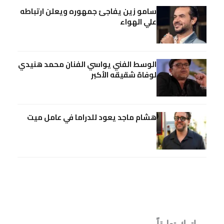
سامو زين يفاجئ جمهوره ويعلن ارتباطه
علي الهواء
الوسط الفني يواسي الفنان محمد هنيدي
لوفاة شقيقه الأكبر
هشام ماجد يعود للدراما في عامل ميت
اترك تعليقاً