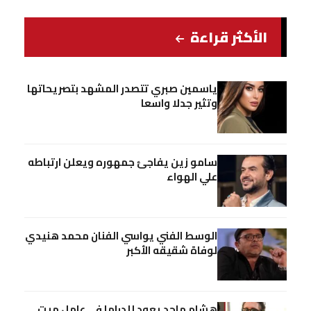
الأكثر قراءة
ياسمين صبري تتصدر المشهد بتصريحاتها
وتثير جدلا واسعا
سامو زين يفاجئ جمهوره ويعلن ارتباطه
علي الهواء
الوسط الفني يواسي الفنان محمد هنيدي
لوفاة شقيقه الأكبر
هشام ماجد يعود للدراما في عامل ميت