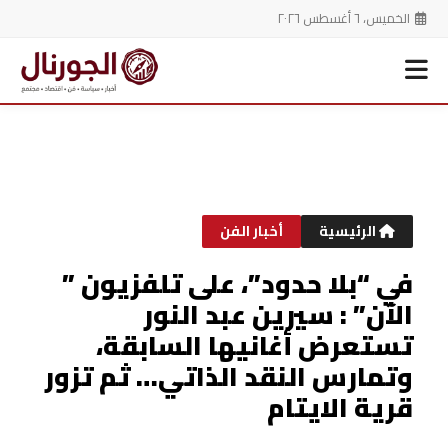
الخميس، ٦ أغسطس ٢٠٢٦
خطي
لى
لمحتوى
الرئيسية
أخبار الفن
في “بلا حدود”، على تلفزيون ”
الآن” : سيرين عبد النور
تستعرض أغانيها السابقة،
وتمارس النقد الذاتي… ثم تزور
قرية الايتام