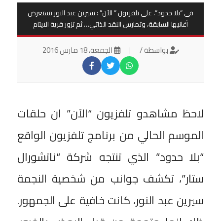
في “بلا حدود”، على تلفزيون ” الآن” : سيرين عبد النور تستعرض
أغانيها السابقة، وتمارس النقد الذاتي… ثم تزور قرية الايتام
بواسطة /
|
الجمعة، 18 مارس 2016
لاحظ مشاهدو تلفزيون “الآن” ان حلقات
الموسم الحالي من برنامج تلفزيون الواقع
“بلا حدود” الذي تنتجه شركة “ناتشورال
ستار”، تكشف جوانب من شخصية النجمة
سيرين عبد النور، كانت خافية على الجمهور.