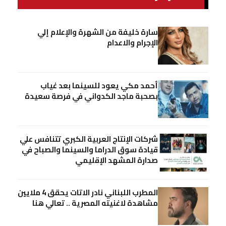
سارة خليفة من الشهرة والإعلام إلي
الإجرام والاعدام
أحمد مكي يعود للسينما بعد غياب
بصحبة ماجد الكدواني في فرصة سعيدة
شركات الإنتاج العربية الكبري تتنافس علي
قيادة سوق الدراما والسينما والصباح في
صدارة المشهد الإقليمي
المطرب اللبناني نادر الاتات يحقق 4 ملايين
مشاهدة لاغنيته المصرية .. تعالي هنا