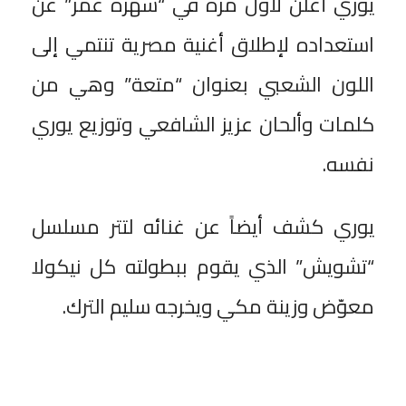
يوري أعلن لأول مرة في “سهرة عمر” عن
استعداده لإطلاق أغنية مصرية تنتمي إلى
اللون الشعبي بعنوان “متعة” وهي من
كلمات وألحان عزيز الشافعي وتوزيع يوري
نفسه.
يوري كشف أيضاً عن غنائه لتتر مسلسل
“تشويش” الذي يقوم ببطولته كل نيكولا
معوّض وزينة مكي ويخرجه سليم الترك.